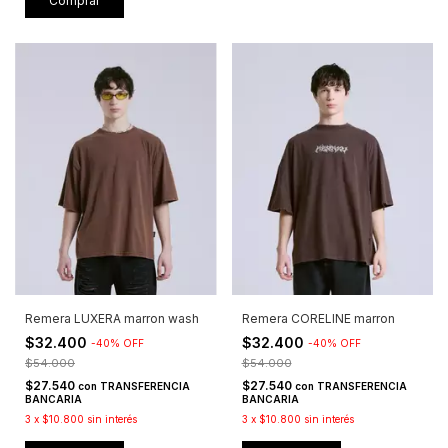
Comprar
Remera LUXERA marron wash
Remera CORELINE marron
$32.400
$32.400
-
40
%
OFF
-
40
%
OFF
$54.000
$54.000
$27.540
$27.540
con
TRANSFERENCIA
con
TRANSFERENCIA
BANCARIA
BANCARIA
3
x
$10.800
sin interés
3
x
$10.800
sin interés