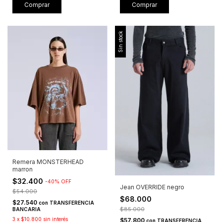
Comprar
Comprar
Sin stock
Remera MONSTERHEAD
marron
$32.400
-
40
%
OFF
Jean OVERRIDE negro
$54.000
$68.000
$27.540
con
TRANSFERENCIA
$85.000
BANCARIA
3
x
$10.800
sin interés
$57.800
con
TRANSFERENCIA