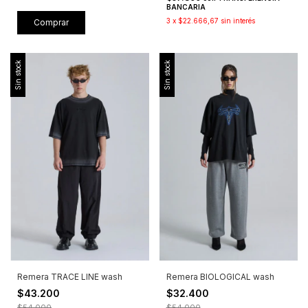
BANCARIA
3
x
$22.666,67
sin interés
Comprar
Sin stock
Sin stock
Remera TRACE LINE wash
Remera BIOLOGICAL wash
$43.200
$32.400
$54.000
$54.000