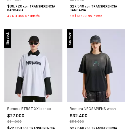
$36.720
$27.540
con
TRANSFERENCIA
con
TRANSFERENCIA
BANCARIA
BANCARIA
3
x
$14.400
sin interés
3
x
$10.800
sin interés
Sin stock
Sin stock
Remera FTRST XX blanco
Remera NEOSAPIENS wash
$27.000
$32.400
$54.000
$54.000
$22.950
$27.540
con
TRANSFERENCIA
con
TRANSFERENCIA