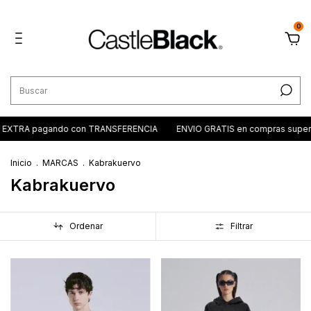
0
pagando con TRANSFERENCIA
ENVIO GRATIS en compras superiores a 
Inicio
.
MARCAS
.
Kabrakuervo
Kabrakuervo
Ordenar
Filtrar