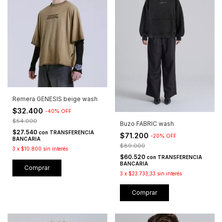
Remera GENESIS beige wash
$32.400
-
40
%
OFF
$54.000
Buzo FABRIC wash
$27.540
con
TRANSFERENCIA
$71.200
-
20
%
OFF
BANCARIA
$89.000
3
x
$10.800
sin interés
$60.520
con
TRANSFERENCIA
BANCARIA
Comprar
3
x
$23.733,33
sin interés
Comprar