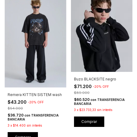
Buzo BLACKSITE negro
$71.200
-
20
%
OFF
$89.000
Remera KITTEN SISTEM wash
$60.520
con
TRANSFERENCIA
$43.200
-
20
%
OFF
BANCARIA
$54.000
3
x
$23.733,33
sin interés
$36.720
con
TRANSFERENCIA
BANCARIA
Comprar
3
x
$14.400
sin interés