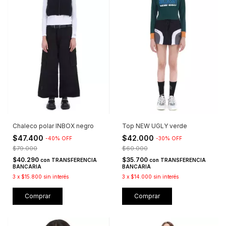
Chaleco polar INBOX negro
Top NEW UGLY verde
$47.400
$42.000
-
40
%
OFF
-
30
%
OFF
$79.000
$60.000
$40.290
$35.700
con
TRANSFERENCIA
con
TRANSFERENCIA
BANCARIA
BANCARIA
3
x
$15.800
sin interés
3
x
$14.000
sin interés
Comprar
Comprar