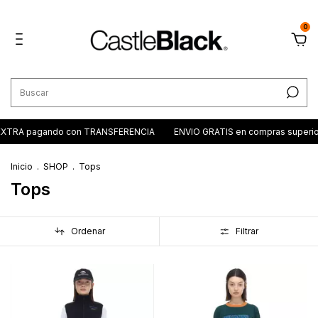
0
XTRA pagando con TRANSFERENCIA
ENVIO GRATIS en compras superio
Inicio
.
SHOP
.
Tops
Tops
Ordenar
Filtrar