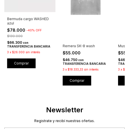
Bermuda cargo WASHED
azul
$78.000
-
40
%
OFF
$130.000
$66.300
con
Remera SK-8 wash
Muscu
TRANSFERENCIA BANCARIA
$55.000
$55.
3
x
$26.000
sin interés
$46.750
$46.
con
Comprar
TRANSFERENCIA BANCARIA
TRANS
3
x
$18.333,33
sin interés
3
x
$18
Comprar
C
Newsletter
Registrate y recibí nuestras ofertas.