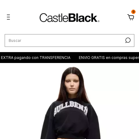
0
 pagando con TRANSFERENCIA
ENVIO GRATIS en compras superiores 