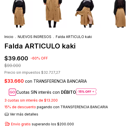
Inicio
.
NUEVOS INGRESOS
.
Falda ARTICULO kaki
Falda ARTICULO kaki
$39.600
-
60
%
OFF
$99.000
Precio sin impuestos
$32.727,27
$33.660
con
TRANSFERENCIA BANCARIA
Cuotas SIN interés con
DÉBITO
3
cuotas sin interés de
$13.200
15% de descuento
pagando con TRANSFERENCIA BANCARIA
Ver más detalles
Envío gratis
superando los
$200.000