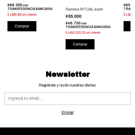
$66.300
$65.0
con
TRANSFERENCIA BANCARIA
TRANS
Remera RITUAL wash
3
x
$26.000
sin interés
3
x
$25.5
$55.000
$46.750
con
Comprar
Co
TRANSFERENCIA BANCARIA
3
x
$18.333,33
sin interés
Comprar
Newsletter
Registrate y recibí nuestras ofertas.