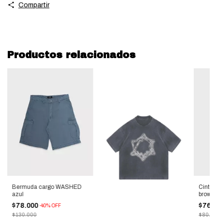
Compartir
Productos relacionados
Bermuda cargo WASHED
Cintu
azul
brown
$78.000
$76.
-
40
%
OFF
$130.000
$80.0