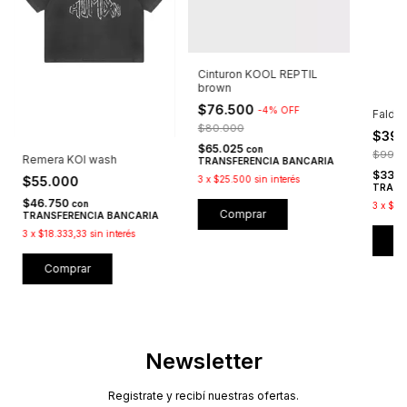
Cinturon KOOL REPTIL
brown
$76.500
-
4
%
OFF
Falda
$80.000
$39
$65.025
con
$99.0
Remera KOI wash
TRANSFERENCIA BANCARIA
$33.
$55.000
3
x
$25.500
sin interés
TRANS
$46.750
con
3
x
$13
Comprar
TRANSFERENCIA BANCARIA
3
x
$18.333,33
sin interés
C
Comprar
Newsletter
Registrate y recibí nuestras ofertas.