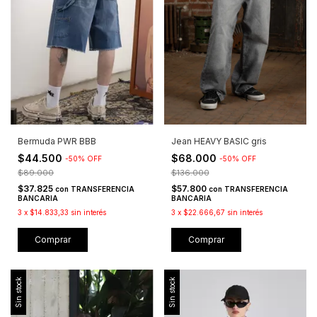
Bermuda PWR BBB
Jean HEAVY BASIC gris
$44.500
$68.000
-
50
%
OFF
-
50
%
OFF
$89.000
$136.000
$37.825
$57.800
con
TRANSFERENCIA
con
TRANSFERENCIA
BANCARIA
BANCARIA
3
x
$14.833,33
sin interés
3
x
$22.666,67
sin interés
Comprar
Comprar
Sin stock
Sin stock