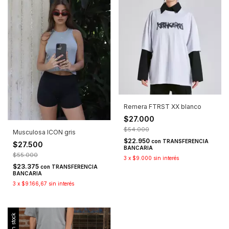
Remera FTRST XX blanco
$27.000
$54.000
Musculosa ICON gris
$22.950
con
TRANSFERENCIA
$27.500
BANCARIA
$55.000
3
x
$9.000
sin interés
$23.375
con
TRANSFERENCIA
BANCARIA
3
x
$9.166,67
sin interés
Sin stock