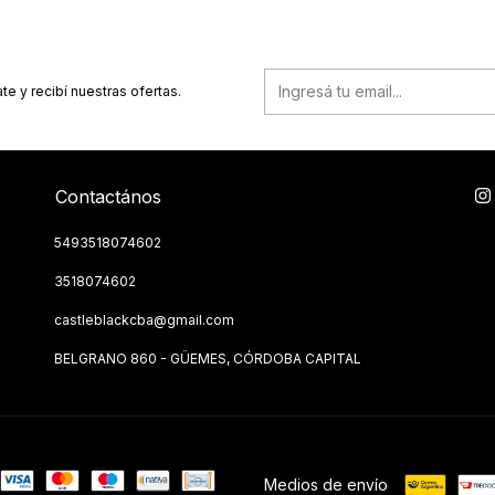
te y recibí nuestras ofertas.
Contactános
5493518074602
3518074602
castleblackcba@gmail.com
BELGRANO 860 - GÜEMES, CÓRDOBA CAPITAL
Medios de envío