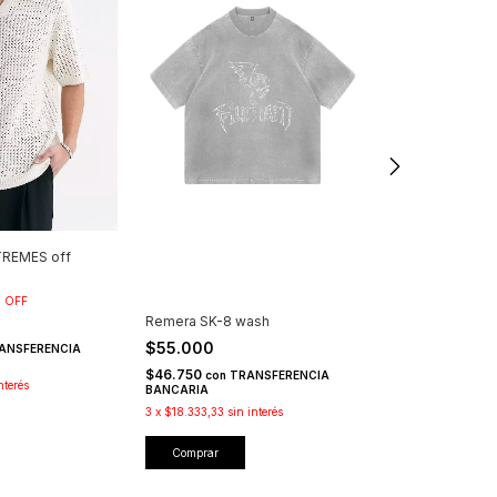
REMES off
%
OFF
Remera SK-8 wash
Remera RODEO
$55.000
$55.000
ANSFERENCIA
$46.750
$46.750
con
TRANSFERENCIA
con
TR
nterés
BANCARIA
BANCARIA
3
x
$18.333,33
sin interés
3
x
$18.333,33
sin
Comprar
Comprar