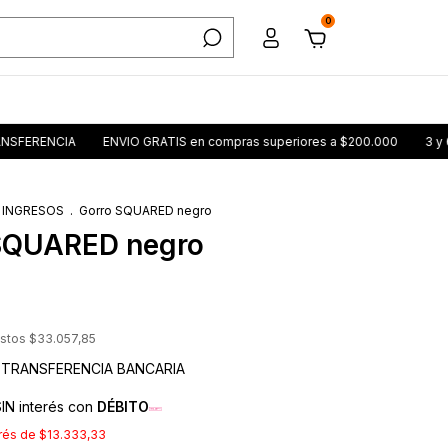
0
CIA
ENVIO GRATIS en compras superiores a $200.000
3 y 6 CUOTA
 INGRESOS
.
Gorro SQUARED negro
SQUARED negro
estos
$33.057,85
TRANSFERENCIA BANCARIA
IN interés con
DÉBITO
erés de
$13.333,33