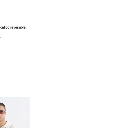
crilico reversible.
.