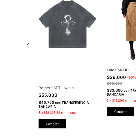
Falda ARTICULO
$39.600
-
60
$99.000
Remera SETH wash
$33.660
con
TR
$55.000
BANCARIA
3
x
$13.200
sin int
$46.750
NSFERENCIA
con
TRANSFERENCIA
BANCARIA
Comprar
nterés
3
x
$18.333,33
sin interés
Comprar