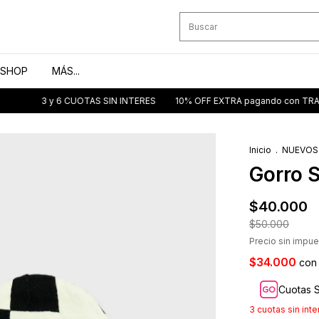
SHOP
MÁS...
3 y 6 CUOTAS SIN INTERES
10% OFF EXTRA pagando con TRANSFEREN
Inicio
.
NUEVOS
Gorro 
$40.000
$50.000
Precio sin impu
$34.000
con
Cuotas S
3
cuotas sin int