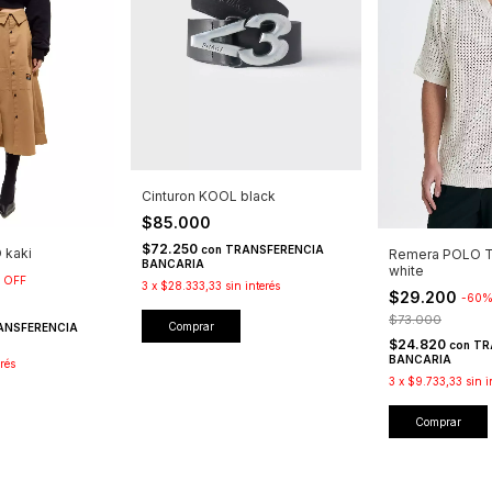
Cinturon KOOL black
$85.000
$72.250
con
TRANSFERENCIA
 kaki
Remera POLO T
BANCARIA
white
%
OFF
3
x
$28.333,33
sin interés
$29.200
-
60
$73.000
Comprar
ANSFERENCIA
$24.820
con
TR
BANCARIA
erés
3
x
$9.733,33
sin i
Comprar