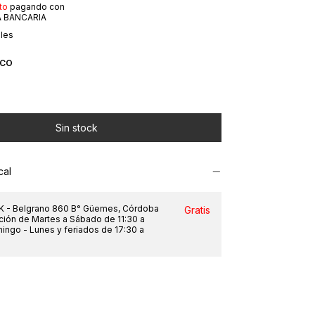
to
pagando con
 BANCARIA
lles
ICO
cal
 - Belgrano 860 B° Güemes, Córdoba
Gratis
nción de Martes a Sábado de 11:30 a
mingo - Lunes y feriados de 17:30 a