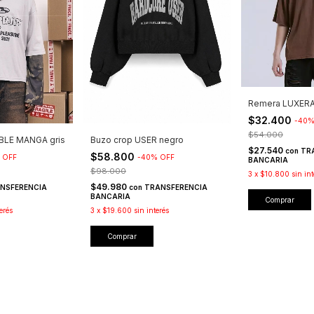
Remera LUXERA
$32.400
-
40
$54.000
BLE MANGA gris
Buzo crop USER negro
$27.540
con
TR
$58.800
%
OFF
-
40
%
OFF
BANCARIA
$98.000
3
x
$10.800
sin int
$49.980
NSFERENCIA
con
TRANSFERENCIA
BANCARIA
Comprar
erés
3
x
$19.600
sin interés
Comprar