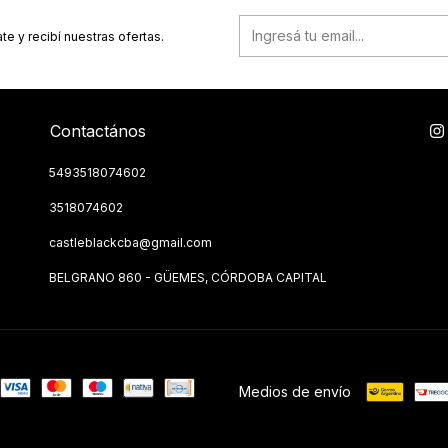
te y recibí nuestras ofertas.
Contactános
5493518074602
3518074602
castleblackcba@gmail.com
BELGRANO 860 - GÜEMES, CÓRDOBA CAPITAL
Medios de envío