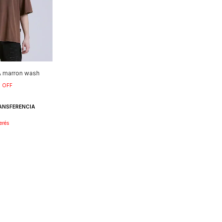
 marron wash
%
OFF
ANSFERENCIA
erés