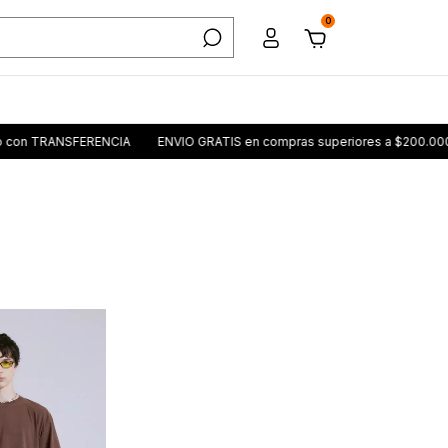
0
con TRANSFERENCIA
ENVIO GRATIS en compras superiores a $200.000