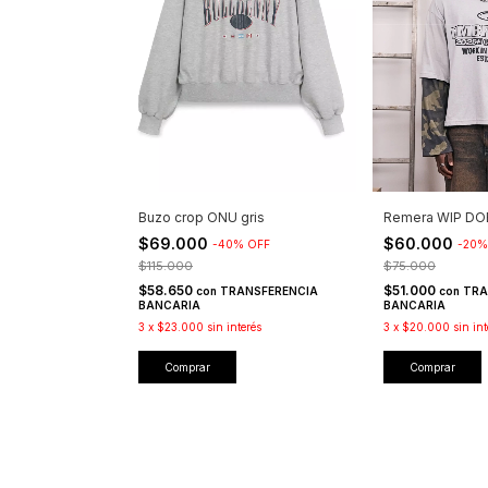
Remera WIP DO
Buzo crop ONU gris
$60.000
$69.000
-
20
-
40
%
OFF
$75.000
$115.000
$51.000
$58.650
con
TRA
con
TRANSFERENCIA
BANCARIA
BANCARIA
3
x
$20.000
sin int
3
x
$23.000
sin interés
Comprar
Comprar