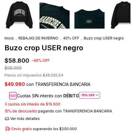
Inicio
.
REBAJAS DE INVIERNO
.
40% OFF
.
Buzo crop USER negro
Buzo crop USER negro
$58.800
-
40
%
OFF
$98.000
Precio sin impuestos
$48.595,04
$49.980
con
TRANSFERENCIA BANCARIA
Cuotas SIN interés con
DÉBITO
3
cuotas sin interés de
$19.600
15% de descuento
pagando con TRANSFERENCIA BANCARIA
Ver más detalles
Envío gratis
superando los
$200.000