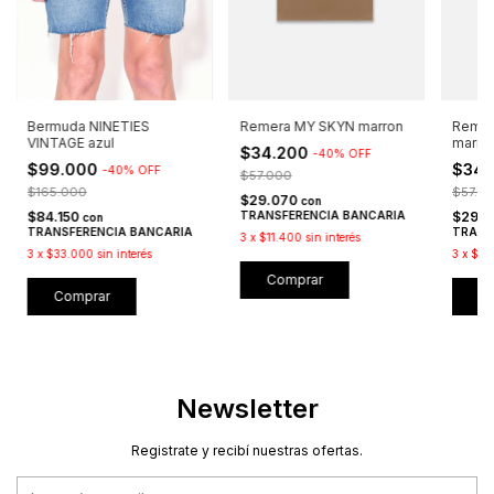
Bermuda NINETIES
Remera MY SKYN marron
Remer
VINTAGE azul
marro
$34.200
-
40
%
OFF
$99.000
$34.
-
40
%
OFF
$57.000
$165.000
$57.0
$29.070
con
$84.150
TRANSFERENCIA BANCARIA
$29.
con
TRANSFERENCIA BANCARIA
TRANS
3
x
$11.400
sin interés
3
x
$33.000
sin interés
3
x
$11
Comprar
Comprar
C
Newsletter
Registrate y recibí nuestras ofertas.