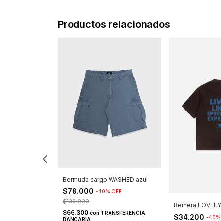
Productos relacionados
Bermuda cargo WASHED azul
$78.000
-
40
%
OFF
$130.000
OUR TEARS
Remera LOVELY
$66.300
con
TRANSFERENCIA
$34.200
-
40
BANCARIA