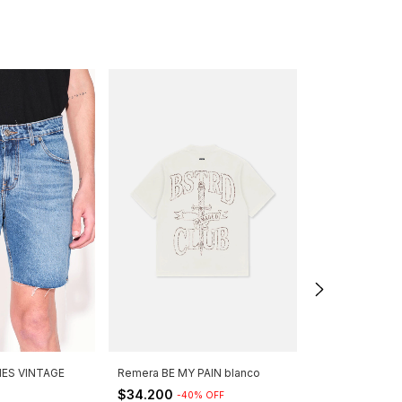
IES VINTAGE
Remera BE MY PAIN blanco
Remera LOVELY
$34.200
$34.200
-
40
%
OFF
-
40