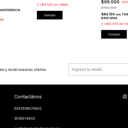
$99.000
-
40
3
x
$11.400
sin interés
$165.000
ANSFERENCIA
$84.150
con
TRA
Comprar
BANCARIA
rés
3
x
$33.000
sin in
Comprar
te y recibí nuestras ofertas.
Contactános
5493518074602
3518074602