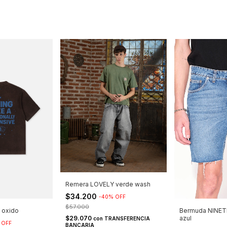
Remera LOVELY verde wash
$34.200
-
40
%
OFF
$57.000
Bermuda NINET
 oxido
$29.070
azul
con
TRANSFERENCIA
%
OFF
BANCARIA