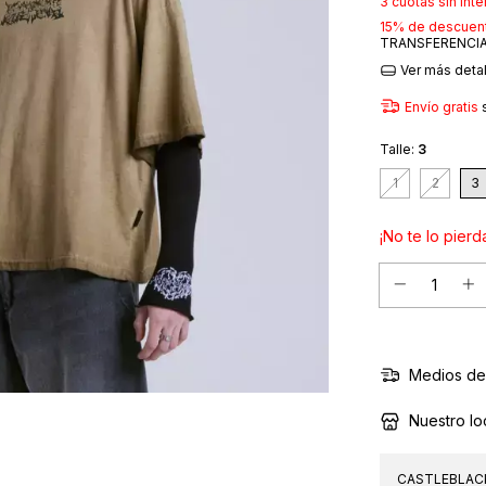
3
cuotas sin int
15% de descuen
TRANSFERENCIA
Ver más deta
Envío gratis
Talle:
3
1
2
3
¡No te lo pierda
Medios de
Nuestro lo
CASTLEBLACK