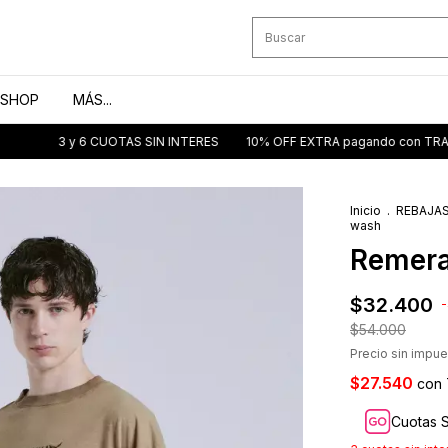
SHOP
MÁS...
3 y 6 CUOTAS SIN INTERES
10% OFF EXTRA pagando con TRANSFEREN
Inicio
.
REBAJAS
wash
Remera
$32.400
-
$54.000
Precio sin impu
$27.540
con
Cuotas S