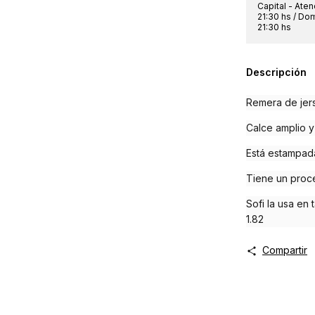
Capital - Ate
21:30 hs / Do
21:30 hs
Descripción
Remera de jer
Calce amplio y
Está estampada
Tiene un proc
Sofi la usa en t
1.82
Compartir