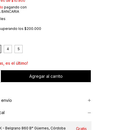
erés de
$10.800
to
pagando con
 BANCARIA
lles
superando los
$200.000
4
5
s, es el último!
 envío
cal
 - Belgrano 860 B° Güemes, Córdoba
Gratis