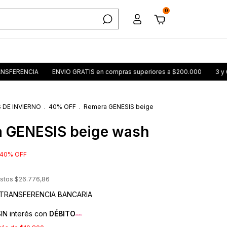
0
CIA
ENVIO GRATIS en compras superiores a $200.000
3 y 6 CUOTAS
 DE INVIERNO
.
40% OFF
.
Remera GENESIS beige
 GENESIS beige wash
40
%
OFF
estos
$26.776,86
TRANSFERENCIA BANCARIA
IN interés con
DÉBITO